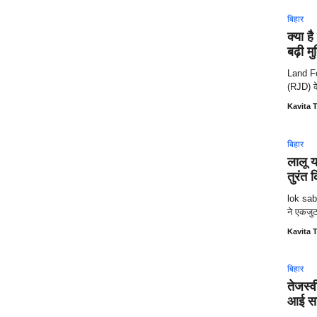
बिहार
क्या ह
बढ़ी म
Land Fo
(RJD) के 
Kavita T
बिहार
लालू य
तुरंत 
lok sabh
ने एकजुट 
Kavita T
बिहार
तेजस्
आई सा