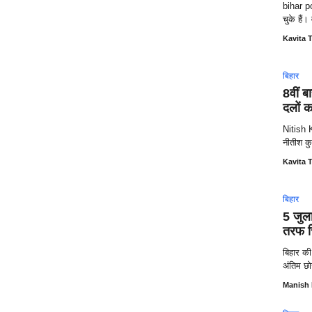
bihar po
चुके हैं।
Kavita T
बिहार
8वीं ब
दलों का
Nitish 
नीतीश क
Kavita T
बिहार
5 जुल
तरफ च
बिहार की
अंतिम छ
Manish