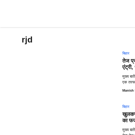
Skip
to
content
rjd
बिहार
तेज प्
एंट्री
मुख्य बा
एक तरफ ज
Manish
बिहार
खुलकर
का फर
मुख्य बा