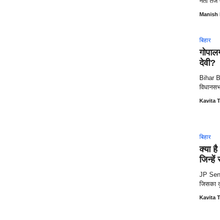
नेता तेज
Manish
बिहार
गोपालग
देवी?
Bihar By
विधानसभा
Kavita T
बिहार
क्या 
जिन्हे
JP Sena
जिसका दू
Kavita T