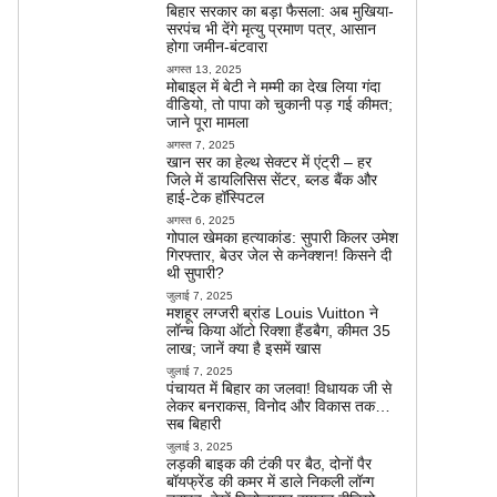
बिहार सरकार का बड़ा फैसला: अब मुखिया-
सरपंच भी देंगे मृत्यु प्रमाण पत्र, आसान
होगा जमीन-बंटवारा
अगस्त 13, 2025
मोबाइल में बेटी ने मम्मी का देख लिया गंदा
वीडियो, तो पापा को चुकानी पड़ गई कीमत;
जाने पूरा मामला
अगस्त 7, 2025
खान सर का हेल्थ सेक्टर में एंट्री – हर
जिले में डायलिसिस सेंटर, ब्लड बैंक और
हाई-टेक हॉस्पिटल
अगस्त 6, 2025
गोपाल खेमका हत्याकांड: सुपारी किलर उमेश
गिरफ्तार, बेउर जेल से कनेक्शन! किसने दी
थी सुपारी?
जुलाई 7, 2025
मशहूर लग्जरी ब्रांड Louis Vuitton ने
लॉन्च किया ऑटो रिक्शा हैंडबैग, कीमत 35
लाख; जानें क्या है इसमें खास
जुलाई 7, 2025
पंचायत में बिहार का जलवा! विधायक जी से
लेकर बनराकस, विनोद और विकास तक…
सब बिहारी
जुलाई 3, 2025
लड़की बाइक की टंकी पर बैठ, दोनों पैर
बॉयफ्रेंड की कमर में डाले निकली लॉन्ग