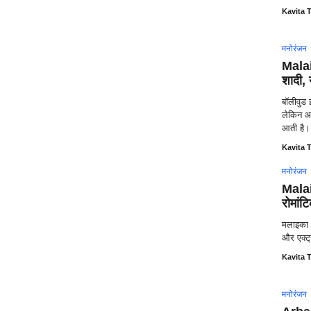
Kavita T
मनोरंजन
Malai
शादी,
बॉलीवुड
लेकिन आ
आती है।
Kavita T
मनोरंजन
Malai
रोमांट
मलाइका अ
और एक्ट्
Kavita T
मनोरंजन