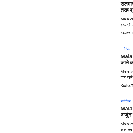
सलमान 
तरह श
Malaika
इंडस्ट्र
Kavita T
मनोरंजन
Malai
जाने क
Malaika
जाने वा
Kavita T
मनोरंजन
Malai
अर्जुन 
Malaika
साल का जश