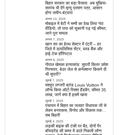
बिहार सरकार का बड़ा फैसला: अब मुखिया-
सरपंच भी देंगे मृत्यु प्रमाण पत्र, आसान
होगा जमीन-बंटवारा
अगस्त 13, 2025
मोबाइल में बेटी ने मम्मी का देख लिया गंदा
वीडियो, तो पापा को चुकानी पड़ गई कीमत;
जाने पूरा मामला
अगस्त 7, 2025
खान सर का हेल्थ सेक्टर में एंट्री – हर
जिले में डायलिसिस सेंटर, ब्लड बैंक और
हाई-टेक हॉस्पिटल
अगस्त 6, 2025
गोपाल खेमका हत्याकांड: सुपारी किलर उमेश
गिरफ्तार, बेउर जेल से कनेक्शन! किसने दी
थी सुपारी?
जुलाई 7, 2025
मशहूर लग्जरी ब्रांड Louis Vuitton ने
लॉन्च किया ऑटो रिक्शा हैंडबैग, कीमत 35
लाख; जानें क्या है इसमें खास
जुलाई 7, 2025
पंचायत में बिहार का जलवा! विधायक जी से
लेकर बनराकस, विनोद और विकास तक…
सब बिहारी
जुलाई 3, 2025
लड़की बाइक की टंकी पर बैठ, दोनों पैर
बॉयफ्रेंड की कमर में डाले निकली लॉन्ग