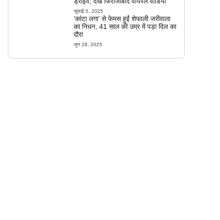
ड्राइव; देखें फिरोजाबाद वायरल वीडियो
जुलाई 5, 2025
‘कांटा लगा’ से फेमस हुईं शेफाली जरीवाला
का निधन, 41 साल की उम्र में पड़ा दिल का
दौरा
जून 28, 2025