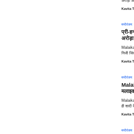
अरोड़ा औ
Kavita T
मनोरंजन
प्री-ह
अरोड़
Malaika 
निजी जिंद
Kavita T
मनोरंजन
Malai
मलाइका
Malaika
ही शादी 
Kavita T
मनोरंजन