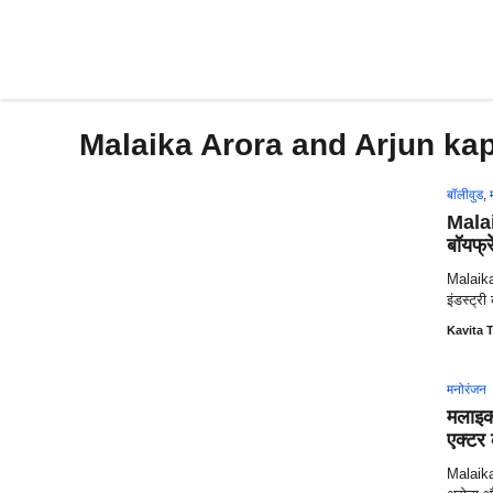
Skip
to
content
Malaika Arora and Arjun ka
बॉलीवुड
,
Malai
बॉयफ्
Malaika
इंडस्ट्र
Kavita T
मनोरंजन
मलाइका
एक्टर 
Malaika-