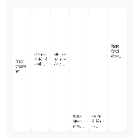
बिहार
डिप्टी
मोबाइल
खान सर
सीएम
में बेटी ने
का हेल्थ
विजय
बिहार
मम्मी का
सेक्टर में
सिन्हा के
सरकार
देख
एंट्री –
बेटे की
का बड़ा
लिया
हर जिले
रिंग
फैसला:
गंदा
में
सेरेमनी
अब
वीडियो,
डायलि
में पहुंचे
मुखिया-
तो पापा
सिस
पीएम
सरपंच
को
सेंटर,
मोदी,
भी देंगे
चुकानी
ब्लड
जानिए
मृत्यु
पड़ गई
बैंक और
कैसी है
प्रमाण
कीमत;
हाई-टेक
विजय
पत्र,
जाने पूरा
हॉस्पिट
सिन्हा
गोपाल
पंचायत
आसान
मामला
ल
की
खेमका
में बिहार
होगा
फैमिली
हत्याकां
का
जमीन-
ड:
जलवा!
बंटवारा
सुपारी
विधायक