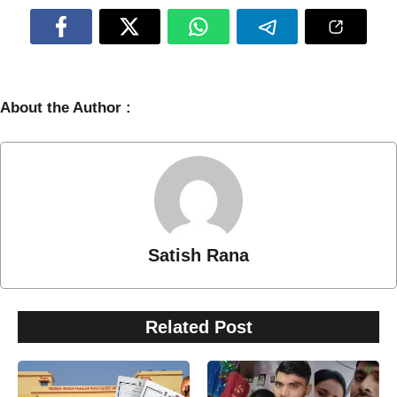
किलर
जी से
उमेश
लेकर
गिरफ्तार
बनराक
, बेउर
स,
जेल से
विनोद
कनेक्श
और
न!
विकास
किसने
तक…
About the Author :
दी थी
सब
सुपारी?
बिहारी
Satish Rana
Related Post