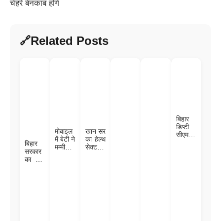
चेहरे बेनकाब होंगे
Related Posts
बिहार
डिप्टी
मोबाइल
खान सर
सीएम
में बेटी ने
का हेल्थ
विजय
बिहार
मम्मी का
सेक्टर में
सिन्हा के
सरकार
देख
एंट्री –
बेटे की
का बड़ा
लिया
हर जिले
रिंग
फैसला:
गंदा
में
सेरेमनी
अब
वीडियो,
डायलि
में पहुंचे
मुखिया-
तो पापा
सिस
पीएम
सरपंच
को
सेंटर,
मोदी,
भी देंगे
चुकानी
ब्लड
जानिए
मृत्यु
पड़ गई
बैंक और
कैसी है
प्रमाण
कीमत;
हाई-टेक