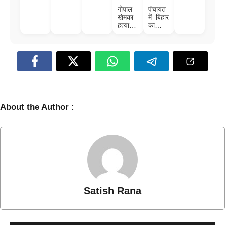
विजय
पत्र,
जाने पूरा
हॉस्पिट
सिन्हा
गोपाल
पंचायत
आसान
मामला
ल
की
खेमका
में बिहार
होगा
फैमिली
हत्याकां
का
जमीन-
ड:
जलवा!
बंटवारा
सुपारी
विधायक
किलर
जी से
उमेश
लेकर
गिरफ्तार
बनराक
, बेउर
स,
जेल से
विनोद
कनेक्श
और
न!
विकास
किसने
तक…
About the Author :
दी थी
सब
सुपारी?
बिहारी
Satish Rana