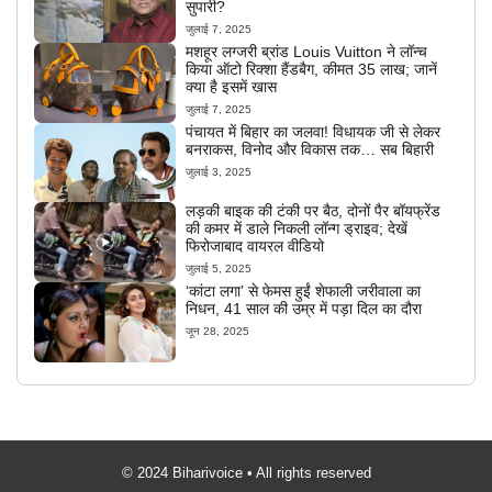
सुपारी?
जुलाई 7, 2025
मशहूर लग्जरी ब्रांड Louis Vuitton ने लॉन्च
किया ऑटो रिक्शा हैंडबैग, कीमत 35 लाख; जानें
क्या है इसमें खास
जुलाई 7, 2025
पंचायत में बिहार का जलवा! विधायक जी से लेकर
बनराकस, विनोद और विकास तक… सब बिहारी
जुलाई 3, 2025
लड़की बाइक की टंकी पर बैठ, दोनों पैर बॉयफ्रेंड
की कमर में डाले निकली लॉन्ग ड्राइव; देखें
फिरोजाबाद वायरल वीडियो
जुलाई 5, 2025
‘कांटा लगा’ से फेमस हुईं शेफाली जरीवाला का
निधन, 41 साल की उम्र में पड़ा दिल का दौरा
जून 28, 2025
© 2024 Biharivoice • All rights reserved