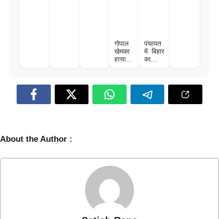
तो पापा
सिस
पीएम
सरपंच
को
सेंटर,
मोदी,
भी देंगे
चुकानी
ब्लड
जानिए
मृत्यु
पड़ गई
बैंक और
कैसी है
प्रमाण
कीमत;
हाई-टेक
विजय
पत्र,
जाने पूरा
हॉस्पिट
सिन्हा
गोपाल
पंचायत
आसान
मामला
ल
की
खेमका
में बिहार
होगा
फैमिली
हत्याकां
का
जमीन-
ड:
जलवा!
बंटवारा
सुपारी
विधायक
किलर
जी से
उमेश
लेकर
गिरफ्तार
बनराक
, बेउर
स,
जेल से
विनोद
कनेक्श
और
न!
विकास
किसने
तक…
About the Author :
दी थी
सब
सुपारी?
बिहारी