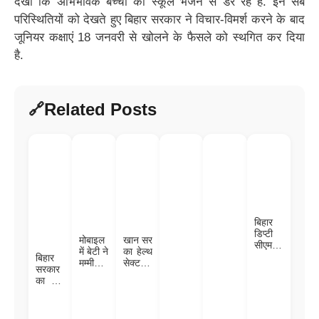
देखा कि अभिभावक बच्चों को स्कूल भेजने से डर रहे हैं. इन सब
परिस्थितियों को देखते हुए बिहार सरकार ने विचार-विमर्श करने के बाद
जूनियर कक्षाएं 18 जनवरी से खोलने के फैसले को स्थगित कर दिया
है.
Related Posts
बिहार
डिप्टी
मोबाइल
खान सर
सीएम
में बेटी ने
का हेल्थ
विजय
बिहार
मम्मी का
सेक्टर में
सिन्हा के
सरकार
देख
एंट्री –
बेटे की
का बड़ा
लिया
हर जिले
रिंग
फैसला:
गंदा
में
सेरेमनी
अब
वीडियो,
डायलि
में पहुंचे
मुखिया-