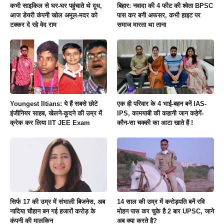
कभी साइकिल से घर-घर पहुंचाते थे दूध,
बिहार: नवादा की 4 फीट की श्वेता BPSC
आज डेयरी कंपनी खोल अमूल-मदर को
पास कर बनी अफसर, कभी हाइट पर
टक्‍कर दे रहे वेद राम
समाज मारता था ताना
Youngest IItians: ये हैं सबसे छोटे
एक ही परिवार के 4 भाई-बहन बनें IAS-
इंजीनियर साहब, खेलने-कूदने की उम्र में
IPS, कामयाबी की कहानी जान कहेगें-
क्रेक कर लिया IIT JEE Exam
कौन-सा चक्की का आटा खाते हैं !
सिर्फ 17 की उम्र में संभाली बिजनेस, अब
14 साल की उम्र में करोड़पति बनें रवि
नादिया चौहान बन गई हजारों करोड़ के
मोहन पास कर चुके है 2 बार UPSC, जाने
कंपनी की मालकिन
अब क्या करते है?