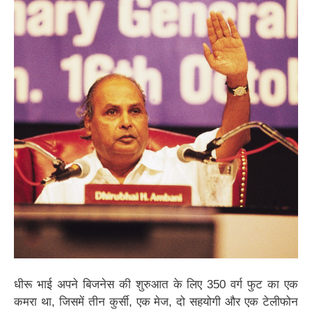
IIT
पर
के
चक्की
करते
JEE
समाज
कंपनी
का आटा
है?
Exam
मारता
की
खाते हैं !
था ताना
मालकिन
धीरू भाई अपने बिजनेस की शुरुआत के लिए 350 वर्ग फुट का एक
कमरा था, जिसमें तीन कुर्सी, एक मेज, दो सहयोगी और एक टेलीफोन