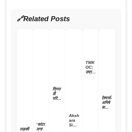
Related Posts
TMK
OC:
उम्र मे
अपने
बेटा
जेठला
त्रिपा
ल से
ठी
छोटे हैं
ऐश्वर्या-
परिवार
तारक
अभिषे
में गूंजी
मेहता
क मे
किलका
के
अनबन
री;
बाबूजी,
Aksh
!
पंकज
पत्नी
ara
तलाक
त्रिपा
भी है
‘कांटा
Sing
हुआ तो
ठी
बला
लड़की
लगा’
h के
अमिता
पत्नी