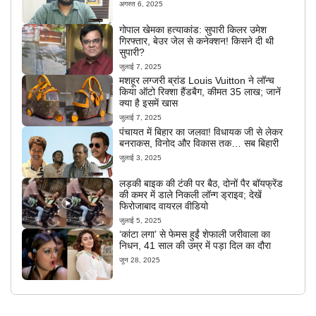
अगस्त 6, 2025
गोपाल खेमका हत्याकांड: सुपारी किलर उमेश
गिरफ्तार, बेउर जेल से कनेक्शन! किसने दी थी
सुपारी?
जुलाई 7, 2025
मशहूर लग्जरी ब्रांड Louis Vuitton ने लॉन्च
किया ऑटो रिक्शा हैंडबैग, कीमत 35 लाख; जानें
क्या है इसमें खास
जुलाई 7, 2025
पंचायत में बिहार का जलवा! विधायक जी से लेकर
बनराकस, विनोद और विकास तक… सब बिहारी
जुलाई 3, 2025
लड़की बाइक की टंकी पर बैठ, दोनों पैर बॉयफ्रेंड
की कमर में डाले निकली लॉन्ग ड्राइव; देखें
फिरोजाबाद वायरल वीडियो
जुलाई 5, 2025
‘कांटा लगा’ से फेमस हुईं शेफाली जरीवाला का
निधन, 41 साल की उम्र में पड़ा दिल का दौरा
जून 28, 2025