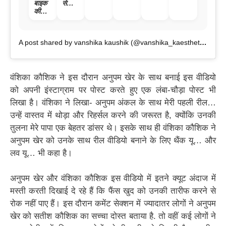
की
बाइक
से
इस
भ
के साथ
खूबसूर
की
फेमस
हरकत
बच्चन
नन्ही
त
टंकी
हुईं
पर
की बहू
परी को
पर बैठ,
शेफाली
आग-
को
दुलारते
दोनों
जरीवा
बबूला
मिलेगी
नजर
A post shared by vanshika kaushik (@vanshika_kaesthetics)
पैर
ला का
हुए
कितनी
आए
बॉयफ्रें
निधन,
उनके
एलिम
ड की
41
पिता,
नी;
कमर में
साल
देखते
जाने
डाले
की
वंशिका कौशिक ने इस दौरान अनुपम खेर के साथ बनाई इस वीडियो
ही कर
निकली
उम्र में
दी
को अपनी इंस्टाग्राम पर पोस्ट करते हुए एक लंबा-चौड़ा पोस्ट भी
लॉन्ग
पड़ा
सरेआम
ड्राइव
दिल
पिटाई;
लिखा है। वंशिका ने लिखा- अनुपम अंकल के साथ मेरी पहली रील…
; देखें
का
देखें
उन्हें वास्तव में थोड़ा और रिहर्सल करने की जरूरत है, क्योंकि उनकी
फिरोजा
दौरा
Vide
बाद
o
तुलना मेरे पापा एक बेहतर डांसर थे। इसके साथ ही वंशिका कौशिक ने
वायरल
अनुपम खेर को उनके साथ रील वीडियो बनाने के लिए थैंक यू… और
वीडियो
लव यू… भी कहा है।
अनुपम खेर और वंशिका कौशिक इस वीडियो में इतने क्यूट अंदाज में
मस्ती करती दिखाई दे रहे हैं कि फैंस खुद को उनकी तारीफ करने से
रोक नहीं पाए हैं। इस दौरान कमेंट सेक्शन में ज्यादातर लोगों ने अनुपम
खेर को सतीश कौशिक का सच्चा दोस्त बताया है. तो वहीं कई लोगों ने