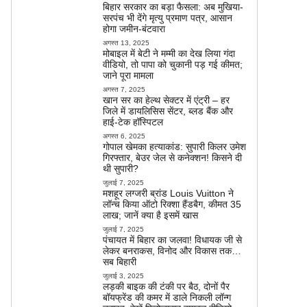
बिहार सरकार का बड़ा फैसला: अब मुखिया-
सरपंच भी देंगे मृत्यु प्रमाण पत्र, आसान
होगा जमीन-बंटवारा
अगस्त 13, 2025
मोबाइल में बेटी ने मम्मी का देख लिया गंदा
वीडियो, तो पापा को चुकानी पड़ गई कीमत;
जाने पूरा मामला
अगस्त 7, 2025
खान सर का हेल्थ सेक्टर में एंट्री – हर
जिले में डायलिसिस सेंटर, ब्लड बैंक और
हाई-टेक हॉस्पिटल
अगस्त 6, 2025
गोपाल खेमका हत्याकांड: सुपारी किलर उमेश
गिरफ्तार, बेउर जेल से कनेक्शन! किसने दी
थी सुपारी?
जुलाई 7, 2025
मशहूर लग्जरी ब्रांड Louis Vuitton ने
लॉन्च किया ऑटो रिक्शा हैंडबैग, कीमत 35
लाख; जानें क्या है इसमें खास
जुलाई 7, 2025
पंचायत में बिहार का जलवा! विधायक जी से
लेकर बनराकस, विनोद और विकास तक…
सब बिहारी
जुलाई 3, 2025
लड़की बाइक की टंकी पर बैठ, दोनों पैर
बॉयफ्रेंड की कमर में डाले निकली लॉन्ग