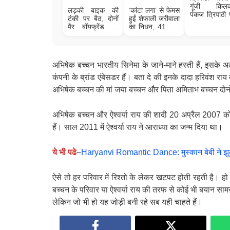
गूंजी किलक
लड़की बाइक की
‘कांटा लगा’ से फेमस
पंकज त्रिपाठी 
टंकी पर बैठ, दोनों
हुईं शेफाली जरीवाला
के साथ नन्ही प
पैर बॉयफ्रेंड की
का निधन, 41 साल
दुलारते नजर आ
कमर में डाले निकली
की उम्र में पड़ा दिल
लॉन्ग ड्राइव; देखें
का दौरा
फिरोजाबाद वायरल
वीडियो
अभिषेक बच्चन भारतीय सिनेमा के जाने-माने हस्ती हैं, इसके अ
कंपनी के ब्रांड एंबेसडर हैं। बता दे की इनके दादा हरिवंश र
अभिषेक बच्चन की मां जया बच्चन और पिता अमिताभ बच्चन दोनों
अभिषेक बच्चन और ऐश्वर्या राय की शादी 20 अप्रैल 2007 को
हैं। साल 2011 में ऐश्वर्या राय ने आराध्या का जन्म दिया था।
ये भी पढे
–
Haryanvi Romantic Dance: मुस्‍कान बेबी ने झुक
ऐसे तो हर परिवार में रिश्तो के लेकर खटपट होती रहती है। ह
बच्चन के परिवार या ऐश्वर्या राय की तरफ से कोई भी बयान सामने
लेकिन जो भी हो यह जोड़ी बनी रहे सब यही चाहते हैं।