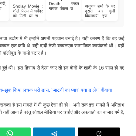
ारी;
Death: गजल
Sholay Movie :
अनुष्का शर्मा के घर
पत्नी
गायक पंकज उधास
शोले फिल्म में धर्मेंद्र
दूसरी बार गूंजी
री को
का निधन, 72 साल
को मिली थी सबसे
किलकारी, इस बार
ए
की उम्र में ली अंतिम
ज्यादा फीस, जानिए
बेटे का हुआ जन्म,
सास, कल अंतिम
ठाकुर से लेकर
क्या रखा है नाम;
संस्कार
गब्बर, सांभा और
जानें
कालिया सभी का
लावा उद्योग में भी इन्होंने अपनी पहचान बनाई है। यही कारण है कि वह कई
फीस
ाय बच्चन एक कवि थे, वही दादी तेजी बच्चनएक सामाजिक कार्यकर्ता थी। वहीं
 बॉलीवुड के नामी स्टार है।
 हुई थी। इस हिसाब से देखा जाए तो इन दोनों के शादी के 16 साल हो गए
-झुक किया लचक भरी डांस, ‘जाटनी का प्‍यार’ बना डालेगा दीवाना
ो सकता है इस मामले में भी कुछ ऐसा ही हो। अभी तक इस मामले में अमिताभ
 नहीं आया है परंतु सोशल मीडिया पर चर्चाएं और अफवाहों का बाजार गर्म है,