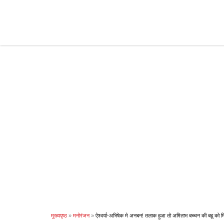
Skip
to
content
मुख्यपृष्ठ
»
मनोरंजन
»
ऐश्वर्या-अभिषेक मे अनबन! तलाक हुआ तो अमिताभ बच्चन की बहू को म