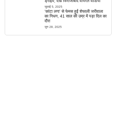
ड्राइव; देखें फिरोजाबाद वायरल वीडियो
जुलाई 5, 2025
‘कांटा लगा’ से फेमस हुईं शेफाली जरीवाला
का निधन, 41 साल की उम्र में पड़ा दिल का
दौरा
जून 28, 2025