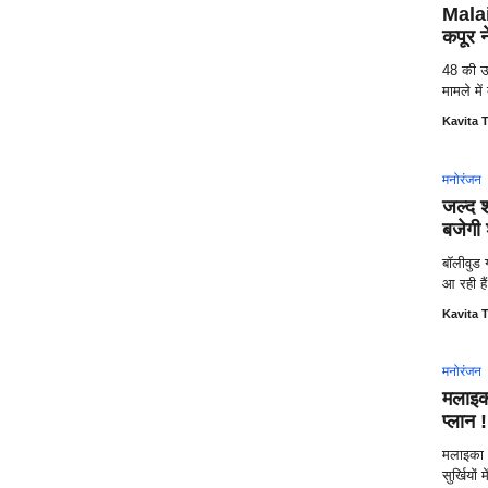
Malaik
कपूर न
48 की उ
मामले में
Kavita T
मनोरंजन
जल्द श
बजेगी
बॉलीवुड
आ रही है
Kavita T
मनोरंजन
मलाइका
प्लान !
मलाइका 
सुर्खियों