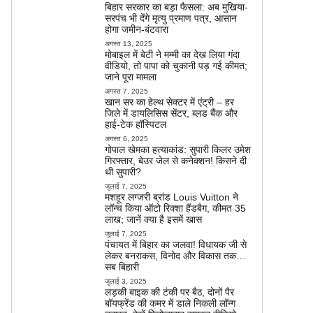
बिहार सरकार का बड़ा फैसला: अब मुखिया-
सरपंच भी देंगे मृत्यु प्रमाण पत्र, आसान
होगा जमीन-बंटवारा
अगस्त 13, 2025
मोबाइल में बेटी ने मम्मी का देख लिया गंदा
वीडियो, तो पापा को चुकानी पड़ गई कीमत;
जाने पूरा मामला
अगस्त 7, 2025
खान सर का हेल्थ सेक्टर में एंट्री – हर
जिले में डायलिसिस सेंटर, ब्लड बैंक और
हाई-टेक हॉस्पिटल
अगस्त 6, 2025
गोपाल खेमका हत्याकांड: सुपारी किलर उमेश
गिरफ्तार, बेउर जेल से कनेक्शन! किसने दी
थी सुपारी?
जुलाई 7, 2025
मशहूर लग्जरी ब्रांड Louis Vuitton ने
लॉन्च किया ऑटो रिक्शा हैंडबैग, कीमत 35
लाख; जानें क्या है इसमें खास
जुलाई 7, 2025
पंचायत में बिहार का जलवा! विधायक जी से
लेकर बनराकस, विनोद और विकास तक…
सब बिहारी
जुलाई 3, 2025
लड़की बाइक की टंकी पर बैठ, दोनों पैर
बॉयफ्रेंड की कमर में डाले निकली लॉन्ग