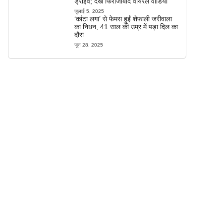
ड्राइव; देखें फिरोजाबाद वायरल वीडियो
जुलाई 5, 2025
‘कांटा लगा’ से फेमस हुईं शेफाली जरीवाला
का निधन, 41 साल की उम्र में पड़ा दिल का
दौरा
जून 28, 2025