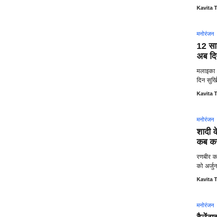
Kavita T
मनोरंजन
12 सा
अब दिय
मलाइका 
दिन सुर्ख
Kavita T
मनोरंजन
शादी क
कब कर 
रणबीर क
को अर्जु
Kavita T
मनोरंजन