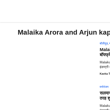
Skip
to
content
Malaika Arora and Arjun ka
बॉलीवुड
,
Malai
बॉयफ्
Malaika
इंडस्ट्र
Kavita T
मनोरंजन
सलमान 
तरह श
Malaika