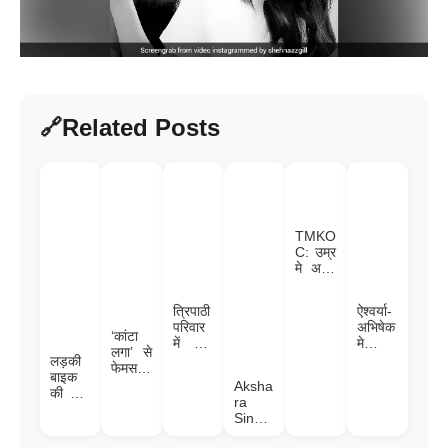
Related Posts
TMKO
C: उम्र
मे अपने
बेटा
जेठलाल
त्रिपाठी
ऐश्वर्या-
से छोटे
परिवार
अभिषेक
हैं तारक
‘कांटा
में गूंजी
मे
मेहता के
लगा’ से
किलका
अनबन!
लड़की
बाबूजी,
फेमस
री;
तलाक
बाइक
पत्नी भी
हुईं
Aksha
पंकज
हुआ तो
की टंकी
है बला
शेफाली
ra
त्रिपाठी
अमिताभ
पर बैठ,
की
जरीवाला
Singh
पत्नी के
बच्चन
दोनों पैर
खूबसूरत
का
के इस
साथ
की बहू
बॉयफ्रें