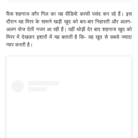
निधन,
हरकत
नन्ही
को
ड की
41 साल
पर आग-
परी को
मिलेगी
कमर में
की उम्र
बबूला
दुलारते
कितनी
डाले
फैंस शहनाज कौर गिल का यह वीडियो काफी पसंद कर रहे हैं। इस
में पड़ा
हुए
नजर
एलिमनी;
निकली
दिल का
उनके
दौरान वह मिरर के सामने खड़ी खुद को बार-बार निहारती और अलग-
आए
जाने
लॉन्ग
दौरा
पिता,
ड्राइव;
अलग पोज देती नजर आ रही हैं। वहीं थोड़ी देर बाद शहनाज खुद को
देखते ही
देखें
कर दी
मिरर में देखकर इशारों में यह बताती है कि- वह खुद से सबसे ज्यादा
फिरोजा
सरेआम
बाद
प्यार करती है।
पिटाई;
वायरल
देखें
वीडियो
Video