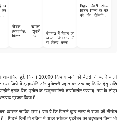
ेल्थ
बिहार डिप्टी सीएम
 – हर
विजय सिन्हा के बेटे
िसिस
की रिंग सेरेमनी में
ंक और
पहुंचे पीएम मोदी,
टल
जानिए कैसी है विजय
गोपाल खेमका
सिन्हा की फैमिली
हत्याकांड: सुपारी
पंचायत में बिहार का
किलर उमेश
जलवा! विधायक जी
गिरफ्तार, बेउर जेल
से लेकर बनराकस,
से कनेक्शन! किसने
विनोद और विकास
दी थी सुपारी?
तक… सब बिहारी
ो आयोजित हुई, जिसमें 10,000 दिव्यांग जनों को बैटरी से चलने वाली
ा जिले में ब्रह्मयोनि और ढुंगेश्वरी पहाड़ पर रुक गए निर्माण हेतु राशि
्होंने इसके लिए प्रदेश के उपमुख्यमंत्री तारकिशोर प्रसाद, गया के डीएम
धन्यवाद प्रकट किया है।
फैसला कारगर साबित होगा। बता दे कि पिछले कुछ समय से राज्य की नीतीश
ै। पिछले दिनों ही बेतिया में वाटर स्पोर्ट्स एडवेंचर का उद्घाटन किया भी