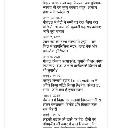
बिहार सरकार का बड़ा फैसला: अब मुखिया-
सरपंच भी देंगे मृत्यु प्रमाण पत्र, आसान
होगा जमीन-बंटवारा
अगस्त 13, 2025
मोबाइल में बेटी ने मम्मी का देख लिया गंदा
वीडियो, तो पापा को चुकानी पड़ गई कीमत;
जाने पूरा मामला
अगस्त 7, 2025
खान सर का हेल्थ सेक्टर में एंट्री – हर
जिले में डायलिसिस सेंटर, ब्लड बैंक और
हाई-टेक हॉस्पिटल
अगस्त 6, 2025
गोपाल खेमका हत्याकांड: सुपारी किलर उमेश
गिरफ्तार, बेउर जेल से कनेक्शन! किसने दी
थी सुपारी?
जुलाई 7, 2025
मशहूर लग्जरी ब्रांड Louis Vuitton ने
लॉन्च किया ऑटो रिक्शा हैंडबैग, कीमत 35
लाख; जानें क्या है इसमें खास
जुलाई 7, 2025
पंचायत में बिहार का जलवा! विधायक जी से
लेकर बनराकस, विनोद और विकास तक…
सब बिहारी
जुलाई 3, 2025
लड़की बाइक की टंकी पर बैठ, दोनों पैर
बॉयफ्रेंड की कमर में डाले निकली लॉन्ग