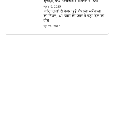
ड्राइव; देखें फिरोजाबाद वायरल वीडियो
जुलाई 5, 2025
‘कांटा लगा’ से फेमस हुईं शेफाली जरीवाला
का निधन, 41 साल की उम्र में पड़ा दिल का
दौरा
जून 28, 2025