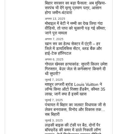
बिहार सरकार का बड़ा फैसला: अब मुखिया-
सरपंच भी देंगे मृत्यु प्रमाण पत्र, आसान
होगा जमीन-बंटवारा
अगस्त 13, 2025
मोबाइल में बेटी ने मम्मी का देख लिया गंदा
वीडियो, तो पापा को चुकानी पड़ गई कीमत;
जाने पूरा मामला
अगस्त 7, 2025
खान सर का हेल्थ सेक्टर में एंट्री – हर
जिले में डायलिसिस सेंटर, ब्लड बैंक और
हाई-टेक हॉस्पिटल
अगस्त 6, 2025
गोपाल खेमका हत्याकांड: सुपारी किलर उमेश
गिरफ्तार, बेउर जेल से कनेक्शन! किसने दी
थी सुपारी?
जुलाई 7, 2025
मशहूर लग्जरी ब्रांड Louis Vuitton ने
लॉन्च किया ऑटो रिक्शा हैंडबैग, कीमत 35
लाख; जानें क्या है इसमें खास
जुलाई 7, 2025
पंचायत में बिहार का जलवा! विधायक जी से
लेकर बनराकस, विनोद और विकास तक…
सब बिहारी
जुलाई 3, 2025
लड़की बाइक की टंकी पर बैठ, दोनों पैर
बॉयफ्रेंड की कमर में डाले निकली लॉन्ग