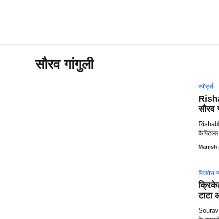
Skip
to
content
सौरव गांगुली
स्पोर्ट्स
Risha
सौरव ग
Rishabh 
कैपिटल्स
Manish
बिजनेस न्
क्रिके
टाटा औ
Sourav G