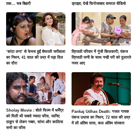
तक… सब बिहारी
ड्राइव; देखें फिरोजाबाद वायरल वीडियो
‘कांटा लगा’ से फेमस हुईं शेफाली जरीवाला
त्रिपाठी परिवार में गूंजी किलकारी; पंकज
का निधन, 41 साल की उम्र में पड़ा दिल
त्रिपाठी पत्नी के साथ नन्ही परी को दुलारते
का दौरा
नजर आए
Sholay Movie : शोले फिल्म में धर्मेंद्र
Pankaj Udhas Death: गजल गायक
को मिली थी सबसे ज्यादा फीस, जानिए
पंकज उधास का निधन, 72 साल की उम्र
ठाकुर से लेकर गब्बर, सांभा और कालिया
में ली अंतिम सास, कल अंतिम संस्कार
सभी का फीस