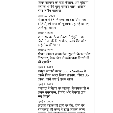
बिहार सरकार का बड़ा फैसला: अब मुखिया-
सरपंच भी देंगे मृत्यु प्रमाण पत्र, आसान
होगा जमीन-बंटवारा
अगस्त 13, 2025
मोबाइल में बेटी ने मम्मी का देख लिया गंदा
वीडियो, तो पापा को चुकानी पड़ गई कीमत;
जाने पूरा मामला
अगस्त 7, 2025
खान सर का हेल्थ सेक्टर में एंट्री – हर
जिले में डायलिसिस सेंटर, ब्लड बैंक और
हाई-टेक हॉस्पिटल
अगस्त 6, 2025
गोपाल खेमका हत्याकांड: सुपारी किलर उमेश
गिरफ्तार, बेउर जेल से कनेक्शन! किसने दी
थी सुपारी?
जुलाई 7, 2025
मशहूर लग्जरी ब्रांड Louis Vuitton ने
लॉन्च किया ऑटो रिक्शा हैंडबैग, कीमत 35
लाख; जानें क्या है इसमें खास
जुलाई 7, 2025
पंचायत में बिहार का जलवा! विधायक जी से
लेकर बनराकस, विनोद और विकास तक…
सब बिहारी
जुलाई 3, 2025
लड़की बाइक की टंकी पर बैठ, दोनों पैर
बॉयफ्रेंड की कमर में डाले निकली लॉन्ग