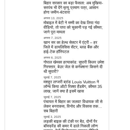
बिहार सरकार का बड़ा फैसला: अब मुखिया-
सरपंच भी देंगे मृत्यु प्रमाण पत्र, आसान
होगा जमीन-बंटवारा
अगस्त 13, 2025
मोबाइल में बेटी ने मम्मी का देख लिया गंदा
वीडियो, तो पापा को चुकानी पड़ गई कीमत;
जाने पूरा मामला
अगस्त 7, 2025
खान सर का हेल्थ सेक्टर में एंट्री – हर
जिले में डायलिसिस सेंटर, ब्लड बैंक और
हाई-टेक हॉस्पिटल
अगस्त 6, 2025
गोपाल खेमका हत्याकांड: सुपारी किलर उमेश
गिरफ्तार, बेउर जेल से कनेक्शन! किसने दी
थी सुपारी?
जुलाई 7, 2025
मशहूर लग्जरी ब्रांड Louis Vuitton ने
लॉन्च किया ऑटो रिक्शा हैंडबैग, कीमत 35
लाख; जानें क्या है इसमें खास
जुलाई 7, 2025
पंचायत में बिहार का जलवा! विधायक जी से
लेकर बनराकस, विनोद और विकास तक…
सब बिहारी
जुलाई 3, 2025
लड़की बाइक की टंकी पर बैठ, दोनों पैर
बॉयफ्रेंड की कमर में डाले निकली लॉन्ग