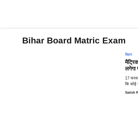
Skip
to
content
Bihar Board Matric Exam
बिहार
मैट्रि
लगेगा 
17 फरवरी 
कि कोई भ
Satish 