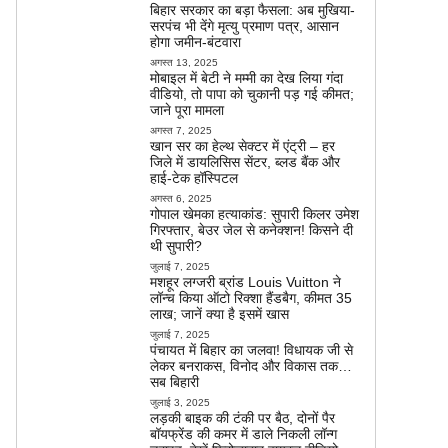
बिहार सरकार का बड़ा फैसला: अब मुखिया-
सरपंच भी देंगे मृत्यु प्रमाण पत्र, आसान
होगा जमीन-बंटवारा
अगस्त 13, 2025
मोबाइल में बेटी ने मम्मी का देख लिया गंदा
वीडियो, तो पापा को चुकानी पड़ गई कीमत;
जाने पूरा मामला
अगस्त 7, 2025
खान सर का हेल्थ सेक्टर में एंट्री – हर
जिले में डायलिसिस सेंटर, ब्लड बैंक और
हाई-टेक हॉस्पिटल
अगस्त 6, 2025
गोपाल खेमका हत्याकांड: सुपारी किलर उमेश
गिरफ्तार, बेउर जेल से कनेक्शन! किसने दी
थी सुपारी?
जुलाई 7, 2025
मशहूर लग्जरी ब्रांड Louis Vuitton ने
लॉन्च किया ऑटो रिक्शा हैंडबैग, कीमत 35
लाख; जानें क्या है इसमें खास
जुलाई 7, 2025
पंचायत में बिहार का जलवा! विधायक जी से
लेकर बनराकस, विनोद और विकास तक…
सब बिहारी
जुलाई 3, 2025
लड़की बाइक की टंकी पर बैठ, दोनों पैर
बॉयफ्रेंड की कमर में डाले निकली लॉन्ग