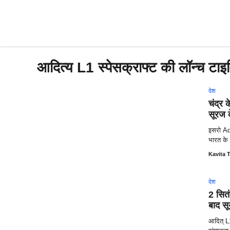
Skip
to
content
आदित्य L1 स्पेसक्राफ्ट की लॉन्च टाइम
देश
चंद्र 
सूरज क
इसरो Ad
भारत के 
Kavita T
देश
2 सितं
बाद सू
आदित् L1