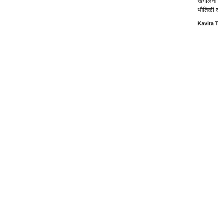
खंगालना
भौतिकी 
Kavita T