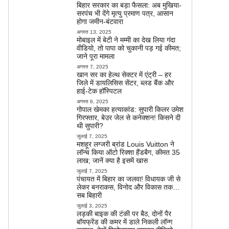
बिहार सरकार का बड़ा फैसला: अब मुखिया-
सरपंच भी देंगे मृत्यु प्रमाण पत्र, आसान
होगा जमीन-बंटवारा
अगस्त 13, 2025
मोबाइल में बेटी ने मम्मी का देख लिया गंदा
वीडियो, तो पापा को चुकानी पड़ गई कीमत;
जाने पूरा मामला
अगस्त 7, 2025
खान सर का हेल्थ सेक्टर में एंट्री – हर
जिले में डायलिसिस सेंटर, ब्लड बैंक और
हाई-टेक हॉस्पिटल
अगस्त 6, 2025
गोपाल खेमका हत्याकांड: सुपारी किलर उमेश
गिरफ्तार, बेउर जेल से कनेक्शन! किसने दी
थी सुपारी?
जुलाई 7, 2025
मशहूर लग्जरी ब्रांड Louis Vuitton ने
लॉन्च किया ऑटो रिक्शा हैंडबैग, कीमत 35
लाख; जानें क्या है इसमें खास
जुलाई 7, 2025
पंचायत में बिहार का जलवा! विधायक जी से
लेकर बनराकस, विनोद और विकास तक…
सब बिहारी
जुलाई 3, 2025
लड़की बाइक की टंकी पर बैठ, दोनों पैर
बॉयफ्रेंड की कमर में डाले निकली लॉन्ग