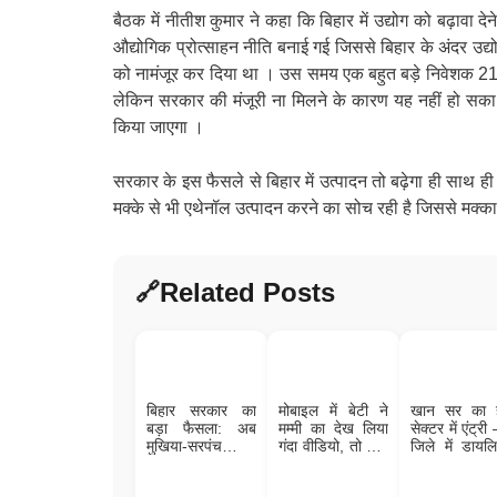
बैठक में नीतीश कुमार ने कहा कि बिहार में उद्योग को बढ़ावा 
औद्योगिक प्रोत्साहन नीति बनाई गई जिससे बिहार के अंदर उ
को नामंजूर कर दिया था । उस समय एक बहुत बड़े निवेशक 21 
लेकिन सरकार की मंजूरी ना मिलने के कारण यह नहीं हो सका
किया जाएगा ।
सरकार के इस फैसले से बिहार में उत्पादन तो बढ़ेगा ही साथ ह
मक्के से भी एथेनॉल उत्पादन करने का सोच रही है जिससे मक्का क
Related Posts
बिहार सरकार का
मोबाइल में बेटी ने
खान सर का ह
बड़ा फैसला: अब
मम्मी का देख लिया
सेक्टर में एंट्री
मुखिया-सरपंच भी
गंदा वीडियो, तो पापा
जिले में डायल
देंगे मृत्यु प्रमाण
को चुकानी पड़ गई
सेंटर, ब्लड बै
पत्र, आसान होगा
कीमत; जाने पूरा
हाई-टेक हॉस्पि