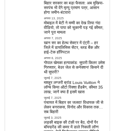
बिहार सरकार का बड़ा फैसला: अब मुखिया-
सरपंच भी देंगे मृत्यु प्रमाण पत्र, आसान
होगा जमीन-बंटवारा
अगस्त 13, 2025
मोबाइल में बेटी ने मम्मी का देख लिया गंदा
वीडियो, तो पापा को चुकानी पड़ गई कीमत;
जाने पूरा मामला
अगस्त 7, 2025
खान सर का हेल्थ सेक्टर में एंट्री – हर
जिले में डायलिसिस सेंटर, ब्लड बैंक और
हाई-टेक हॉस्पिटल
अगस्त 6, 2025
गोपाल खेमका हत्याकांड: सुपारी किलर उमेश
गिरफ्तार, बेउर जेल से कनेक्शन! किसने दी
थी सुपारी?
जुलाई 7, 2025
मशहूर लग्जरी ब्रांड Louis Vuitton ने
लॉन्च किया ऑटो रिक्शा हैंडबैग, कीमत 35
लाख; जानें क्या है इसमें खास
जुलाई 7, 2025
पंचायत में बिहार का जलवा! विधायक जी से
लेकर बनराकस, विनोद और विकास तक…
सब बिहारी
जुलाई 3, 2025
लड़की बाइक की टंकी पर बैठ, दोनों पैर
बॉयफ्रेंड की कमर में डाले निकली लॉन्ग