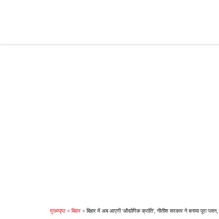
Skip
to
content
मुख्यपृष्ठ
»
बिहार
»
बिहार में अब आएगी ‘औद्योगिक क्रांति’, नीतीश सरकार ने बनाया पूरा प्‍लान, जा