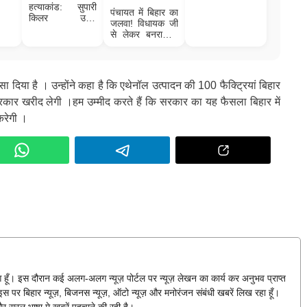
सिन्हा की फैमिली
हत्याकांड: सुपारी
पंचायत में बिहार का
किलर उमेश
जलवा! विधायक जी
गिरफ्तार, बेउर जेल
से लेकर बनराकस,
से कनेक्शन! किसने
विनोद और विकास
दी थी सुपारी?
तक… सब बिहारी
ा दिया है । उन्होंने कहा है कि एथेनॉल उत्पादन की 100 फैक्ट्रियां बिहार
सरकार खरीद लेगी ।हम उम्मीद करते हैं कि सरकार का यह फैसला बिहार में
करेगी ।
हुआ हूँ। इस दौरान कई अलग-अलग न्यूज़ पोर्टल पर न्यूज़ लेखन का कार्य कर अनुभव प्राप्त
स पर बिहार न्यूज़, बिजनस न्यूज़, ऑटो न्यूज़ और मनोरंजन संबंधी खबरें लिख रहा हूँ।