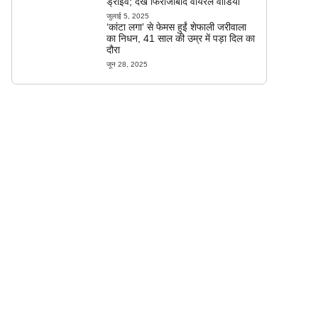
ड्राइव; देखें फिरोजाबाद वायरल वीडियो
जुलाई 5, 2025
‘कांटा लगा’ से फेमस हुईं शेफाली जरीवाला
का निधन, 41 साल की उम्र में पड़ा दिल का
दौरा
जून 28, 2025