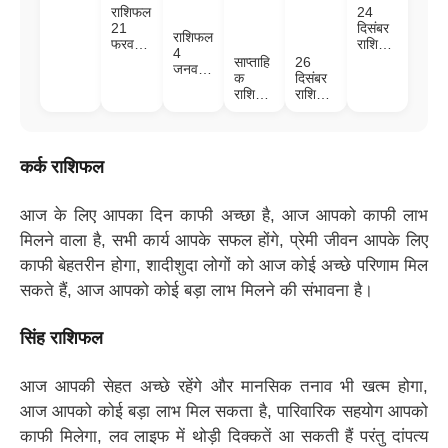
राशिफल
24
21
दिसंबर
राशिफल
फरवरी
राशिफल
4
2021:
: इन 6
साप्ताहि
26
जनवरी:
किन
राशि
क
दिसंबर
कुछ
राशियों
वाले के
राशिफल
राशिफल
राशि
का आज
रोम रोम
- आज
: आज
वालों को
खुलने
में होगा
से सात
से इन
आज
वाला है
माता
दिन तक
चार
रहना
भाग्य,
लक्ष्मी
जानिए
राशियों
कर्क राशिफल
होगा
देखें
का वास,
किन-
का होगा
सावधान
आज का
हो जाएंगे
किन
कष्ट
, जानें
राशिफल
मालामाल
राशियों
अंत,
आज का
आज के लिए आपका दिन काफी अच्छा है, आज आपको काफी लाभ
।
की
अचानक
राशिफल
खुलेगी
चमकेगी
मिलने वाला है, सभी कार्य आपके सफल होंगे, प्रेमी जीवन आपके लिए
बंद
इनकी
काफी बेहतरीन होगा, शादीशुदा लोगों को आज कोई अच्छे परिणाम मिल
किस्मत
किस्मत
की
।
सकते हैं, आज आपको कोई बड़ा लाभ मिलने की संभावना है।
ताला।
सिंह राशिफल
आज आपकी सेहत अच्छे रहेंगे और मानसिक तनाव भी खत्म होगा,
आज आपको कोई बड़ा लाभ मिल सकता है, पारिवारिक सहयोग आपको
काफी मिलेगा, लव लाइफ में थोड़ी दिक्कतें आ सकती हैं परंतु दांपत्य