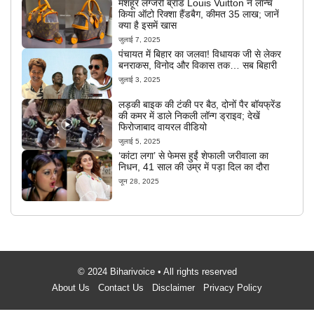
मशहूर लग्जरी ब्रांड Louis Vuitton ने लॉन्च
किया ऑटो रिक्शा हैंडबैग, कीमत 35 लाख; जानें
क्या है इसमें खास
जुलाई 7, 2025
पंचायत में बिहार का जलवा! विधायक जी से लेकर
बनराकस, विनोद और विकास तक… सब बिहारी
जुलाई 3, 2025
लड़की बाइक की टंकी पर बैठ, दोनों पैर बॉयफ्रेंड
की कमर में डाले निकली लॉन्ग ड्राइव; देखें
फिरोजाबाद वायरल वीडियो
जुलाई 5, 2025
‘कांटा लगा’ से फेमस हुईं शेफाली जरीवाला का
निधन, 41 साल की उम्र में पड़ा दिल का दौरा
जून 28, 2025
© 2024 Biharivoice • All rights reserved
About Us
Contact Us
Disclaimer
Privacy Policy