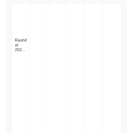
Rashif
al
2023:
जाने
कैसा
होगा
आपका
साल
2023,
किन
राशियों
को
मिलेगी
सफलता
किन्हें
शनि से
बचने की
जरूरत