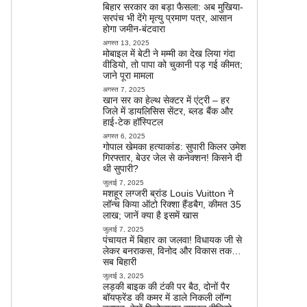
बिहार सरकार का बड़ा फैसला: अब मुखिया-
सरपंच भी देंगे मृत्यु प्रमाण पत्र, आसान
होगा जमीन-बंटवारा
अगस्त 13, 2025
मोबाइल में बेटी ने मम्मी का देख लिया गंदा
वीडियो, तो पापा को चुकानी पड़ गई कीमत;
जाने पूरा मामला
अगस्त 7, 2025
खान सर का हेल्थ सेक्टर में एंट्री – हर
जिले में डायलिसिस सेंटर, ब्लड बैंक और
हाई-टेक हॉस्पिटल
अगस्त 6, 2025
गोपाल खेमका हत्याकांड: सुपारी किलर उमेश
गिरफ्तार, बेउर जेल से कनेक्शन! किसने दी
थी सुपारी?
जुलाई 7, 2025
मशहूर लग्जरी ब्रांड Louis Vuitton ने
लॉन्च किया ऑटो रिक्शा हैंडबैग, कीमत 35
लाख; जानें क्या है इसमें खास
जुलाई 7, 2025
पंचायत में बिहार का जलवा! विधायक जी से
लेकर बनराकस, विनोद और विकास तक…
सब बिहारी
जुलाई 3, 2025
लड़की बाइक की टंकी पर बैठ, दोनों पैर
बॉयफ्रेंड की कमर में डाले निकली लॉन्ग