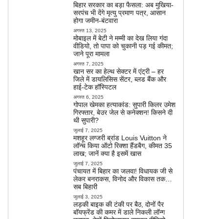
बिहार सरकार का बड़ा फैसला: अब मुखिया-
सरपंच भी देंगे मृत्यु प्रमाण पत्र, आसान
होगा जमीन-बंटवारा
अगस्त 13, 2025
मोबाइल में बेटी ने मम्मी का देख लिया गंदा
वीडियो, तो पापा को चुकानी पड़ गई कीमत;
जाने पूरा मामला
अगस्त 7, 2025
खान सर का हेल्थ सेक्टर में एंट्री – हर
जिले में डायलिसिस सेंटर, ब्लड बैंक और
हाई-टेक हॉस्पिटल
अगस्त 6, 2025
गोपाल खेमका हत्याकांड: सुपारी किलर उमेश
गिरफ्तार, बेउर जेल से कनेक्शन! किसने दी
थी सुपारी?
जुलाई 7, 2025
मशहूर लग्जरी ब्रांड Louis Vuitton ने
लॉन्च किया ऑटो रिक्शा हैंडबैग, कीमत 35
लाख; जानें क्या है इसमें खास
जुलाई 7, 2025
पंचायत में बिहार का जलवा! विधायक जी से
लेकर बनराकस, विनोद और विकास तक…
सब बिहारी
जुलाई 3, 2025
लड़की बाइक की टंकी पर बैठ, दोनों पैर
बॉयफ्रेंड की कमर में डाले निकली लॉन्ग