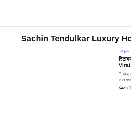
Skip
to
content
Sachin Tendulkar Luxury H
मनोरंजन
रिटाय
Virat 
क्रिकेट 
साल पहल
Kavita T