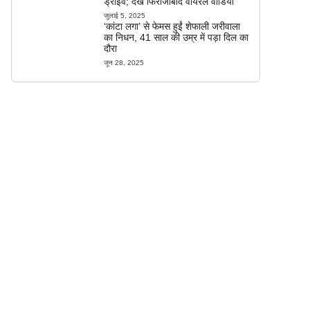
ड्राइव; देखें फिरोजाबाद वायरल वीडियो
जुलाई 5, 2025
‘कांटा लगा’ से फेमस हुईं शेफाली जरीवाला
का निधन, 41 साल की उम्र में पड़ा दिल का
दौरा
जून 28, 2025