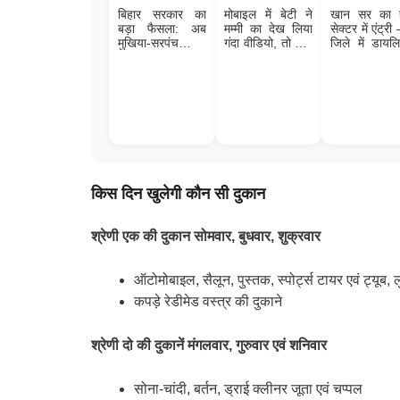
बिहार सरकार का
मोबाइल में बेटी ने
खान सर का ह
बड़ा फैसला: अब
मम्मी का देख लिया
सेक्टर में एंट्री
मुखिया-सरपंच भी
गंदा वीडियो, तो पापा
जिले में डायल
देंगे मृत्यु प्रमाण
को चुकानी पड़ गई
सेंटर, ब्लड बै
पत्र, आसान होगा
कीमत; जाने पूरा
हाई-टेक हॉस्पि
जमीन-बंटवारा
मामला
किस दिन खुलेगी कौन सी दुकान
श्रेणी एक की दुकान सोमवार, बुधवार, शुक्रवार
ऑटोमोबाइल, सैलून, पुस्तक, स्पोर्ट्स टायर एवं ट्यूब, 
कपड़े रेडीमेड वस्त्र की दुकाने
श्रेणी दो की दुकानें मंगलवार, गुरुवार एवं शनिवार
सोना-चांदी, बर्तन, ड्राई क्लीनर जूता एवं चप्पल